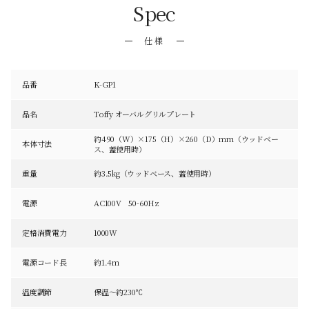
Spec
仕様
品番
K-GP1
品名
Toffy オーバルグリルプレート
約490（W）×175（H）×260（D）mm（ウッドベー
本体寸法
ス、蓋使用時）
重量
約3.5kg（ウッドベース、蓋使用時）
電源
AC100V 50-60Hz
定格消費電力
1000W
電源コード長
約1.4m
温度調節
保温～約230℃