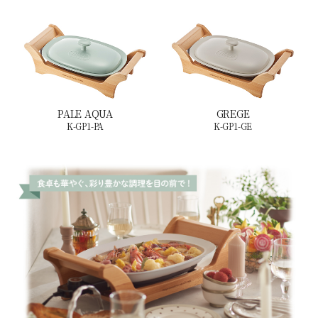
PALE AQUA
GREGE
K-GP1-PA
K-GP1-GE