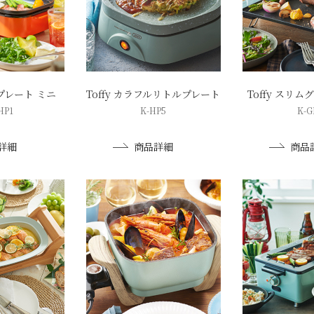
トプレート ミニ
Toffy カラフルリトルプレート
Toffy スリ
HP1
K-HP5
K-G
詳細
商品詳細
商品