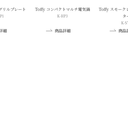
バルグリルプレート
Toffy コンパクトマルチ電気鍋
Toffy スモー
タ
P1
K-HP3
K-S
詳細
商品詳細
商品