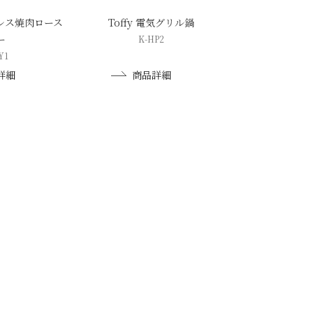
クレス焼肉ロース
Toffy 電気グリル鍋
ー
K-HP2
Y1
詳細
商品詳細