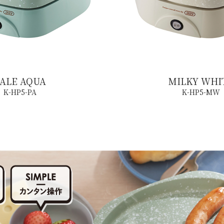
ALE AQUA
MILKY WHI
K-HP5-PA
K-HP5-MW