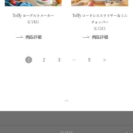
Toffy ヨーグルトメーカー
Toffy コードレススライサー＆ミニ
K-YM1
チョッパー
K-CH3
商品詳細
商品詳細
1
2
3
…
5
>
HOME