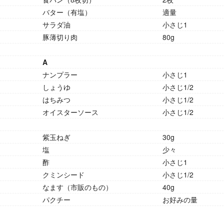
バター（有塩）
適量
サラダ油
小さじ1
豚薄切り肉
80g
A
ナンプラー
小さじ1
しょうゆ
小さじ1/2
はちみつ
小さじ1/2
オイスターソース
小さじ1/2
紫玉ねぎ
30g
塩
少々
酢
小さじ1
クミンシード
小さじ1/2
なます（市販のもの）
40g
パクチー
お好みの量