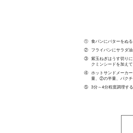
①
食パンにバターをぬる
②
フライパンにサラダ油
③
紫玉ねぎはうす切りに
クミンシードを加えて
④
ホットサンドメーカー
量、②の半量、パクチ
⑤
3分～4分程度調理す