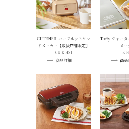
CUTENSIL ハーフホットサン
Toffy クォ
ドメーカー【取扱店舗限定】
メー
CU-K-HS1
K-H
商品詳細
商品