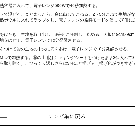
熱容器に入れて、電子レンジ500Wで40秒加熱する。
ラで混ぜる。まとまったら、台に出してこねる。2～3分こねて生地が
熱ボウルに入れてラップをし、電子レンジの発酵モードを使って2倍にふ
をはたき、生地を取り出し、6等分に分割し、丸める。天板に9cm×9c
地をのせて、電子レンジで15分発酵させる。
をつけて④の生地の中央に穴をあけ、電子レンジで10分発酵させる。
MIDで加熱する。⑤の生地はクッキングシートをつけたまま3個入れて
ら取り除く）、ひっくり返しさらに3分ほど揚げる（揚げ色がつきすぎ
。
レシピ集に戻る