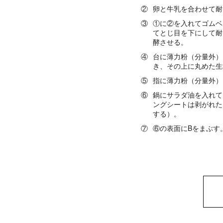
②
卵と牛乳を合わせて耐
③
①に②を入れてゴムベ
てとじ目を下にして耐
酵させる。
④
台に薄力粉（分量外）
き、その上に丸めた生
⑤
指に薄力粉（分量外）
⑥
鍋にサラダ油を入れて
ングシートは剥がれた
する）。
⑦
⑥の表面にBをまぶす