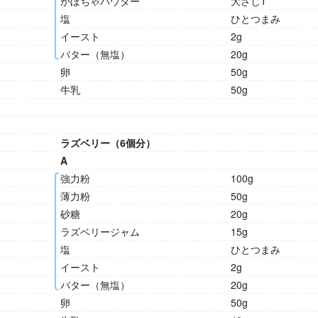
かぼちゃパウダー
大さじ1
塩
ひとつまみ
イースト
2g
バター（無塩）
20g
卵
50g
牛乳
50g
ラズベリー（6個分）
A
強力粉
100g
薄力粉
50g
砂糖
20g
ラズベリージャム
15g
塩
ひとつまみ
イースト
2g
バター（無塩）
20g
卵
50g