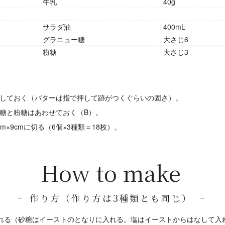
牛乳
40g
サラダ油
400mL
グラニュー糖
大さじ6
粉糖
大さじ3
しておく（バターは指で押して跡がつくぐらいの固さ）。
糖と粉糖はあわせておく（B）。
m×9cmに切る（6個×3種類＝18枚）。
How to make
作り方（作り方は3種類とも同じ）
れる（砂糖はイーストのとなりに入れる。塩はイーストからはなして入