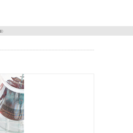
Search
種）