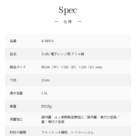
Spec
仕様
品番
K-MW4
品名
Toffy 電子レンジ用 グリル鍋
製品サイズ
約260（W）×120（H）×220（D）mm
寸法
21cm
満水容量
1.5L
重量
約525g
鍋内面：ふっ素樹脂塗膜加工／鍋外面：焼付け塗装／
表面加工
蓋：焼付け塗装
材料の種類
アルミメッキ鋼板、シリコーンゴム