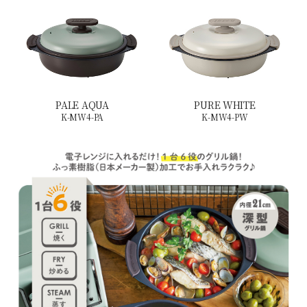
PALE AQUA
PURE WHITE
K-MW4-PA
K-MW4-PW