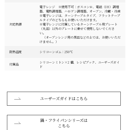
電子レンジ ※使用不可：ガスコンロ、電磁（IH）調理
器、電熱調理器、ハロゲン調理器、オーブン、冷蔵・冷凍
※電子レンジは、ターンテーブルタイプ、フラットテーブ
ルタイプのどちらもお使いいただけます。
対応熱源
※電子レンジに付属しているターンテーブル用プレート
（丸皿）以外のプレートに乗せて使用しないでくださ
い。
（オーブンレンジ用の黒皿などの上では、お使いいただ
けません。）
耐熱温度
シリコーンゴム：250℃
シリコーンミトン×2 個、レシピブック、ユーザーズガイ
付属品
ド
ユーザーズガイドはこちら
鍋・フライパンシリーズは
こちら