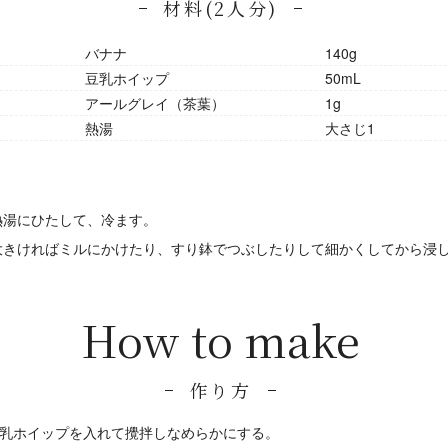
材料(2人分)
バナナ
140g
豆乳ホイップ
50mL
アールグレイ（茶葉）
1g
熱湯
大さじ1
熱湯にひたして、冷ます。
大きければミルにかけたり、すり鉢でつぶしたりして細かくしてから浸
How to make
作り方
乳ホイップを入れて攪拌しなめらかにする。