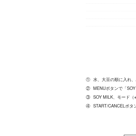
①
水、大豆の順に入れ、
②
MENUボタンで「SOY
③
SOY MILK、モード
④
START/CANCEL