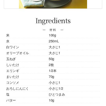
Ingredients
材料
米
100g
水
250mL
白ワイン
大さじ1
オリーブオイル
大さじ1
玉ねぎ
50g
しいたけ
2枚
エリンギ
1/2本
まいたけ
70g
コンソメ
小さじ1
おろしにんにく
小さじ1/2
塩
ひとつまみ
バター
10g