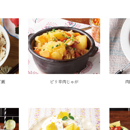
ご飯
ピリ辛肉じゃが
肉