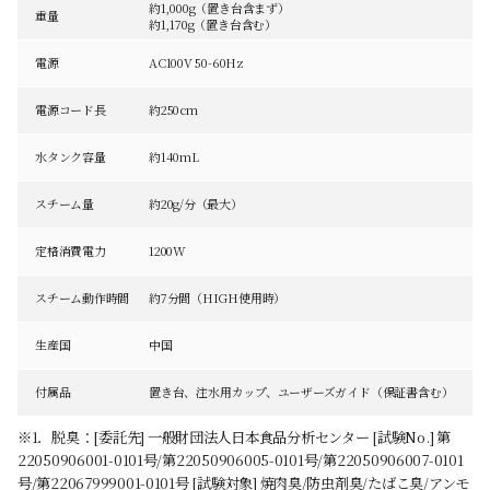
約1,000g（置き台含まず）
重量
約1,170g（置き台含む）
電源
AC100V 50-60Hz
電源コード長
約250cm
水タンク容量
約140mL
スチーム量
約20g/分（最大）
定格消費電力
1200W
スチーム動作時間
約7分間（HIGH使用時）
生産国
中国
付属品
置き台、注水用カップ、ユーザーズガイド（保証書含む）
※1．脱臭：[委託先] 一般財団法人日本食品分析センター [試験No.] 第
22050906001-0101号/第22050906005-0101号/第22050906007-0101
号/第22067999001-0101号 [試験対象] 焼肉臭/防虫剤臭/たばこ臭/アンモ