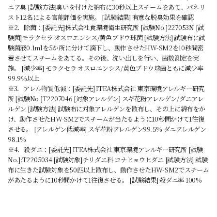
ニア臭 [試験方法]臭いを付けた綿布に30秒以上スチームをあて、パネリ
スト12名による官能評価を実施。 [試験結果] 有意な脱臭効果を確認
※2．除菌：[委託先]株式会社食環境衛生研究所 [試験No.]227053N [試
験菌]モラクセラ オスロエンシス/黄色ブドウ球菌 [試験方法] 試験布に試
験菌液0.1mlを5か所に分けて滴下し、動作させたHW-SM2を10秒間密
着させてスチームをあてる。その後、洗い出しを行い、菌数測定を実
施。 [減少率] モラクセラ オスロエンシス/黄色ブドウ球菌ともに減少率
99.9％以上
※3．アレル物質低減：[委託先] ITEA株式会社 東京環境アレルギー研究
所 [試験No.]T2207046 [対象アレルゲン] スギ花粉アレルゲン/ダニアレ
ルゲン [試験方法] 試験布に対象アレルゲンを散布し、その上に綿布をか
け、動作させたHW-SM2でスチームが当たるように10秒間かけて1往復
させる。 [アレルゲン低減率] スギ花粉アレルゲン99.5% ダニアレルゲン
98.1%
※4．殺ダニ：[委託先] ITEA株式会社 東京環境アレルギー研究所 [試験
No.]:T2205034 [試験対象]チリダニ科 コナヒョウヒダニ [試験方法] 試験
布に生きた試験対象を50匹以上散布し、動作させたHW-SM2でスチーム
があたるように10秒間かけて1往復させる。 [試験結果] 殺ダニ率 100%