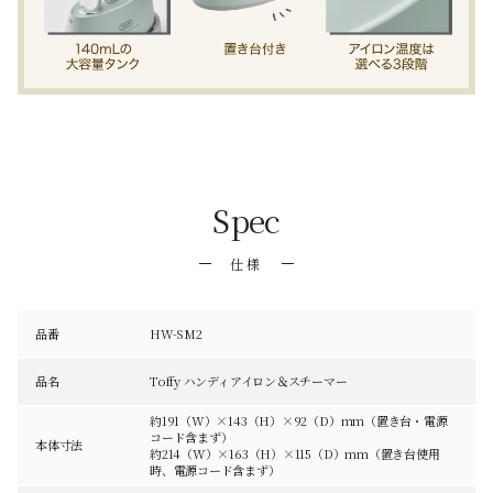
Spec
仕様
品番
HW-SM2
品名
Toffy ハンディアイロン＆スチーマー
約191（W）×143（H）×92（D）mm（置き台・電源
コード含まず）
本体寸法
約214（W）×163（H）×115（D）mm（置き台使用
時、電源コード含まず）