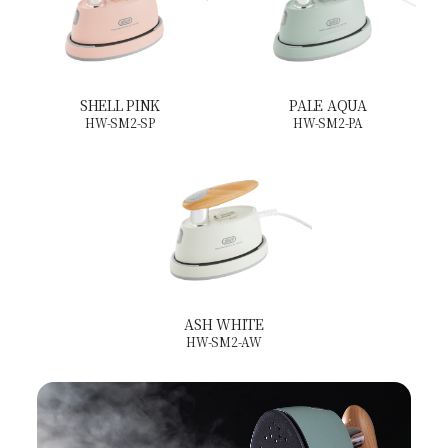
SHELL PINK
PALE AQUA
HW-SM2-SP
HW-SM2-PA
ASH WHITE
HW-SM2-AW