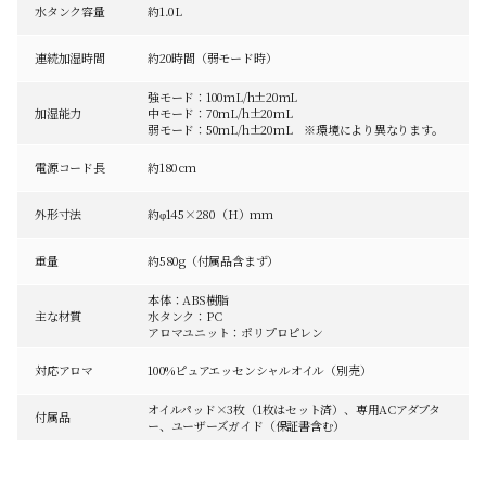
水タンク容量
約1.0L
連続加湿時間
約20時間（弱モード時）
強モード：100mL/h±20mL
加湿能力
中モード：70mL/h±20mL
弱モード：50mL/h±20mL ※環境により異なります。
電源コード長
約180cm
外形寸法
約φ145×280（H）mm
重量
約580g（付属品含まず）
本体：ABS樹脂
主な材質
水タンク：PC
アロマユニット：ポリプロピレン
対応アロマ
100%ピュアエッセンシャルオイル（別売）
オイルパッド×3枚（1枚はセット済）、専用ACアダプタ
付属品
ー、ユーザーズガイド（保証書含む）