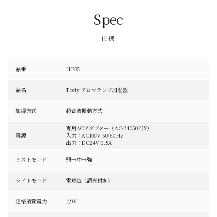
Spec
仕様
品番
HF05
品名
Toffy アロマランプ加湿器
加湿方式
超音波振動方式
専用ACアダプター（AC-240502JX）
電源
入力：AC100V 50/60Hz
出力：DC24V 0.5A
ミストモード
弱→中→強
ライトモード
電球色（調光付き）
定格消費電力
12W