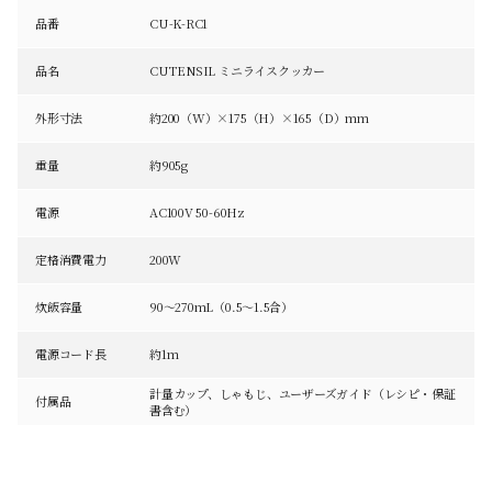
品番
CU-K-RC1
品名
CUTENSIL ミニライスクッカー
外形寸法
約200（W）×175（H）×165（D）mm
重量
約905g
電源
AC100V 50-60Hz
定格消費電力
200W
炊飯容量
90～270mL（0.5～1.5合）
電源コード長
約1m
計量カップ、しゃもじ、ユーザーズガイド（レシピ・保証
付属品
書含む）