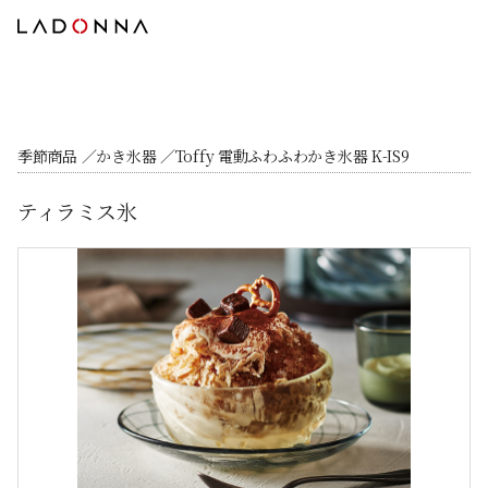
季節商品
かき氷器
Toffy 電動ふわふわかき氷器 K-IS9
ティラミス氷