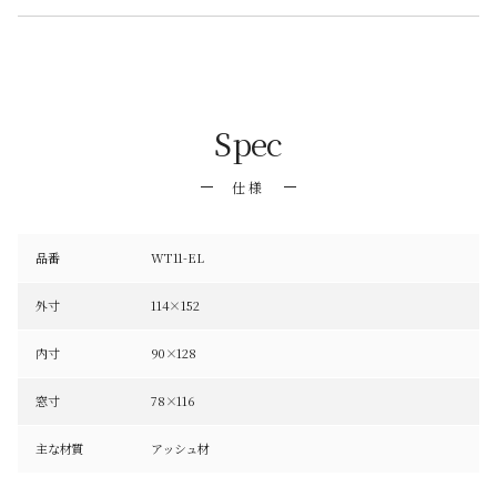
Spec
仕様
品番
WT11-EL
外寸
114×152
内寸
90×128
窓寸
78×116
主な材質
アッシュ材