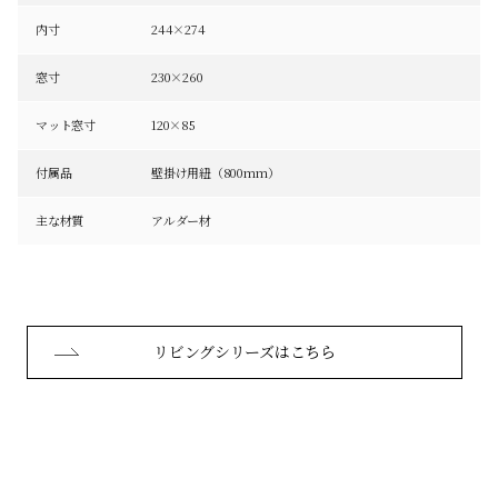
内寸
244×274
窓寸
230×260
マット窓寸
120×85
付属品
壁掛け用紐（800mm）
主な材質
アルダー材
リビングシリーズはこちら