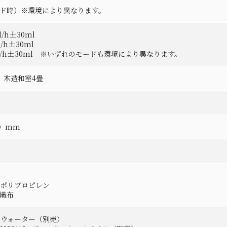
ード時）※環境により異なります。
/h±30ml
/h±30ml
l/h±30ml ※いずれのモードも環境により異なります。
、木造和室4畳
H）mm
：ポリプロピレン
織布
マウォーター（別売）