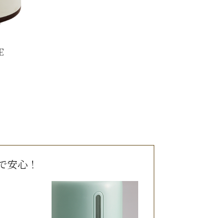
E
で安心！
。
エ