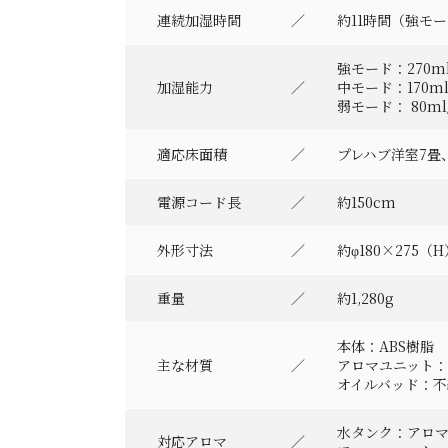
連続加湿時間
約11時間（強モ
強モード：270ml
加湿能力
中モード：170ml
弱モード： 80m
適応床面積
プレハブ洋室7畳
電源コード長
約150cm
外形寸法
約φ180×275（
重量
約1,280g
本体：ABS樹脂
主な材質
アロマユニット
オイルバッド：不
水タンク：アロ
対応アロマ