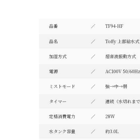
品番
TF94-HF
品名
Toffy 上部給
加湿方式
超音波振動方式
電源
AC100V 50/60H
ミストモード
強→中→弱
タイマー
連続（水切れまで
定格消費電力
28W
水タンク容量
約3.0L