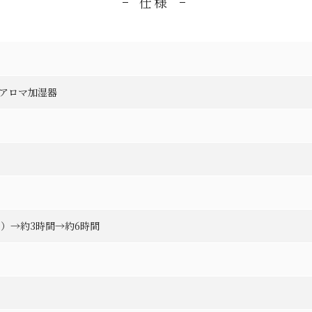
仕様
水式アロマ加湿器
z
）→約3時間→約6時間