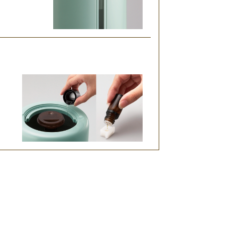
る
、
い