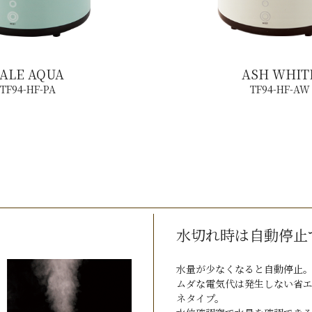
ALE AQUA
ASH WHIT
TF94-HF-PA
TF94-HF-AW
水切れ時は自動停止
水量が少なくなると自動停止
ムダな電気代は発生しない省
ネタイプ。