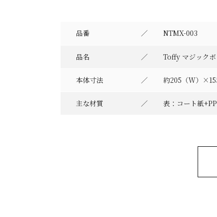
品番
NTMX-003
品名
Toffy マジッ
本体寸法
約205（W）×1
主な材質
表：コート紙+P