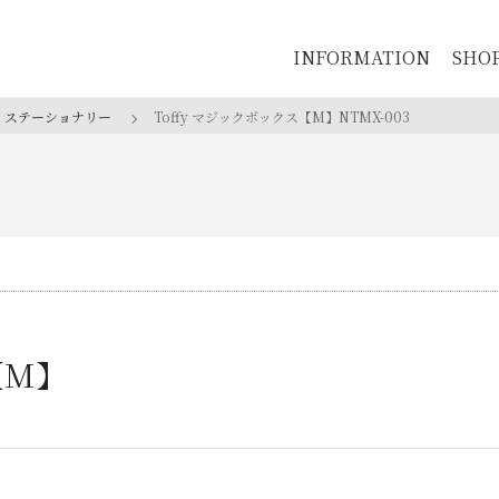
INFORMATION
SHO
・ステーショナリー
Toffy マジックボックス【M】
NTMX-003
【M】