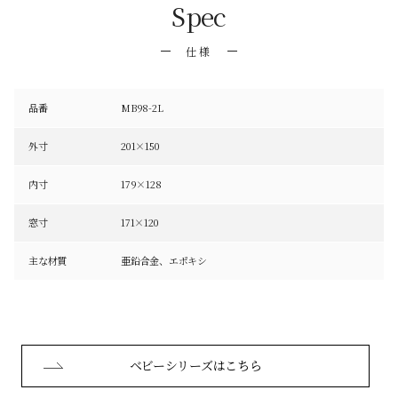
Spec
仕様
品番
MB98-2L
外寸
201×150
内寸
179×128
窓寸
171×120
主な材質
亜鉛合金、エポキシ
ベビーシリーズはこちら