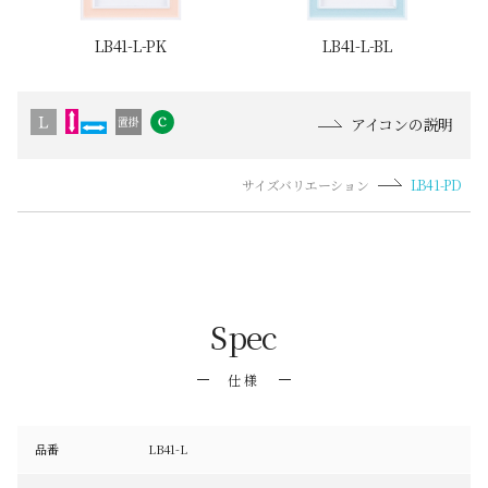
LB41-L-PK
LB41-L-BL
アイコンの説明
サイズバリエーション
LB41-PD
Spec
仕様
品番
LB41-L