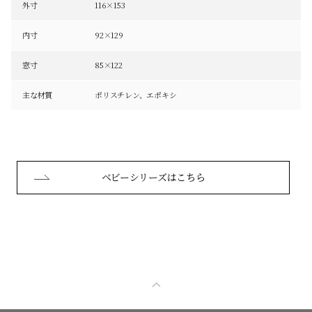
外寸
116×153
内寸
92×129
窓寸
85×122
主な材質
ポリスチレン、エポキシ
ベビーシリーズはこちら