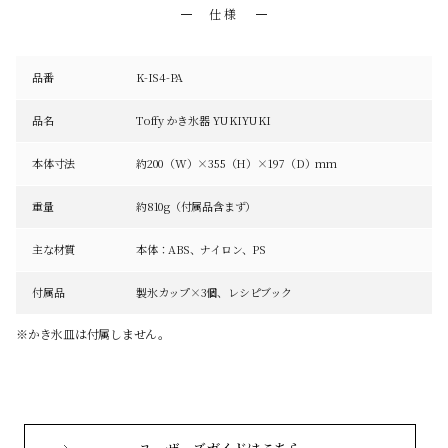
仕様
品番
K-IS4-PA
品名
Toffy かき氷器 YUKIYUKI
本体寸法
約200（W）×355（H）×197（D）mm
重量
約810g（付属品含まず）
主な材質
本体：ABS、ナイロン、PS
付属品
製氷カップ×3個、レシピブック
※かき氷皿は付属しません。
ユーザーズガイドはこちら