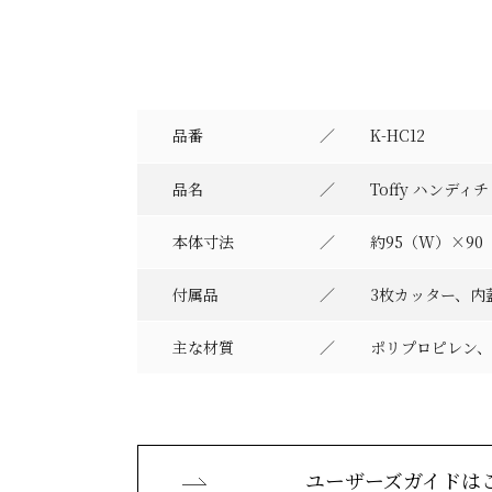
品番
K-HC12
品名
Toffy ハンディ
本体寸法
約95（W）×90
付属品
3枚カッター、内
主な材質
ポリプロピレン、
ユーザーズガイドは