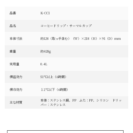
品番
K-CC1
品名
コーヒードリップ・サーマルカップ
本体寸法
約128（取っ手含む）（W）×218（H）×91（D）mm
重量
約420g
実用量
0.4L
保温効力
51℃以上（6時間）
保冷効力
１2℃以下（6時間）
本体：ステンレス鋼、PP ふた：PP、シリコン ドリッ
主な材質
パー：ステンレス