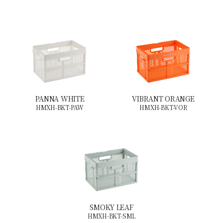
PANNA WHITE
VIBRANT ORANGE
HMXH-BKT-PAW
HMXH-BKT-VOR
SMOKY LEAF
HMXH-BKT-SML