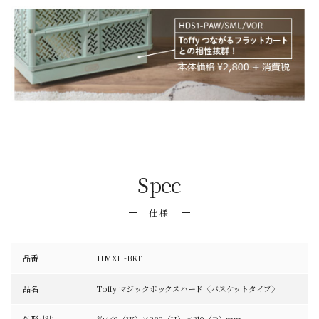
Spec
仕様
品番
HMXH-BKT
品名
Toffy マジックボックスハード〈バスケットタイプ〉
外形寸法
約460（W）×280（H）×310（D）mm