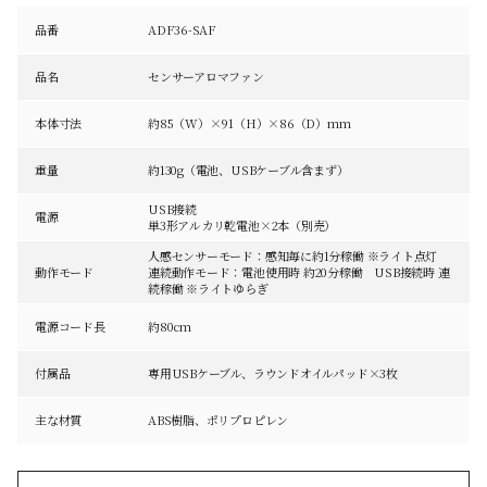
品番
ADF36-SAF
品名
センサーアロマファン
本体寸法
約85（W）×91（H）×86（D）mm
重量
約130g（電池、USBケーブル含まず）
USB接続
電源
単3形アルカリ乾電池×2本（別売）
人感センサーモード：感知毎に約1分稼働 ※ライト点灯
動作モード
連続動作モード：電池使用時 約20分稼働 USB接続時 連
続稼働 ※ライトゆらぎ
電源コード長
約80cm
付属品
専用USBケーブル、ラウンドオイルパッド×3枚
主な材質
ABS樹脂、ポリプロピレン