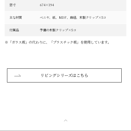
窓寸
674×194
主な材質
ベニヤ、紙、MDF、麻紐、木製クリップ×5コ
付属品
予備の木製クリップ×5コ
※「ガラス板」の代わりに、「プラスチック板」を使用しています。
リビングシリーズはこちら