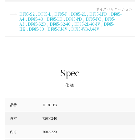
サイズバリエーション
DF85-S2
DF85-L
DF85-P
DF85-2L
DF85-LPD
DF85-
A4
DF85-40
DF85-LD
DF85-PD
DF85-PC
DF85-
A3
DF85-S2D
DF85-S2-40
DF85-2L-40-IV
DF85-
HK
DF85-30
DF85-RJ-IV
DF85-WB-A4-IV
Spec
仕様
品番
DF85-BX
外寸
720×240
内寸
700×220