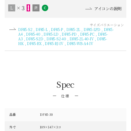
3
×
アイコンの説明
サイズバリエーション
DF85-S2
DF85-L
DF85-P
DF85-2L
DF85-LPD
DF85-
A4
DF85-40
DF85-LD
DF85-PD
DF85-PC
DF85-
A3
DF85-S2D
DF85-S2-40
DF85-2L-40-IV
DF85-
HK
DF85-BX
DF85-RJ-IV
DF85-WB-A4-IV
Spec
仕様
品番
DF85-30
外寸
109×147×3コ