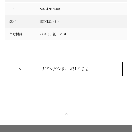
内寸
90×128×3コ
窓寸
83×121×3コ
主な材質
ベニヤ、紙、
MDF
リビングシリーズはこちら