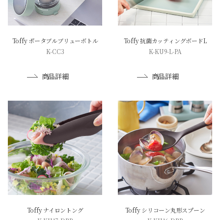
Toffy ポータブルブリューボトル
Toffy 抗菌カッティングボードL
K-CC3
K-KU9-L-PA
商品詳細
商品詳細
Toffy ナイロントング
Toffy シリコーン丸形スプーン