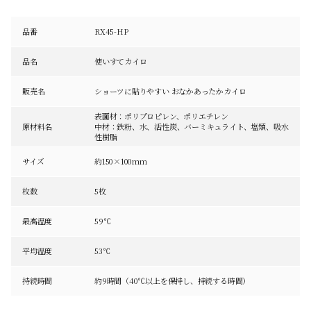
品番
RX45-HP
品名
使いすてカイロ
販売名
ショーツに貼りやすい おなかあったかカイロ
表面材：ポリプロピレン、ポリエチレン
原材料名
中材：鉄粉、水、活性炭、バーミキュライト、塩類、吸水
性樹脂
サイズ
約150×100mm
枚数
5枚
最高温度
59℃
平均温度
53℃
持続時間
約9時間（40℃以上を保持し、持続する時間）