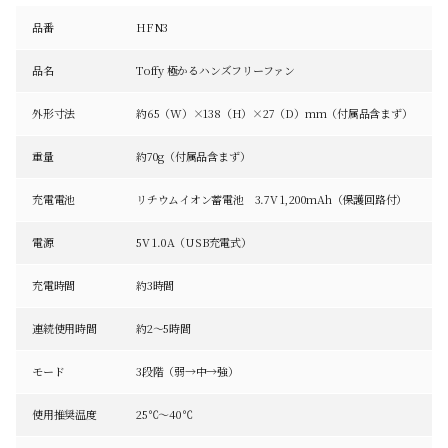
品番
HFN3
品名
Toffy 極かるハンズフリーファン
外形寸法
約65（W）×138（H）×27（D）mm（付属品含まず）
重量
約70g（付属品含まず）
充電電池
リチウムイオン蓄電池 3.7V 1,200mAh（保護回路付）
電源
5V 1.0A（USB充電式）
充電時間
約3時間
連続使用時間
約2～5時間
モード
3段階（弱→中→強）
使用推奨温度
25℃～40℃