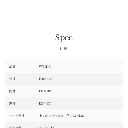
Spec
仕様
品番
WT11-C
外寸
160×210
内寸
132×182
窓寸
120×170
マット窓寸
上：60×93×2コ 下：93×136
主な材質
アッシュ材