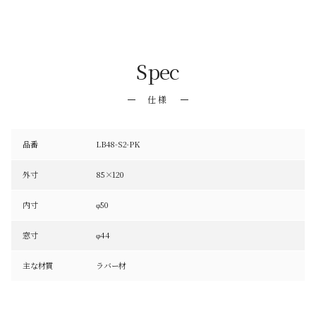
Spec
仕様
品番
LB48-S2-PK
外寸
85×120
内寸
φ50
窓寸
φ44
主な材質
ラバー材